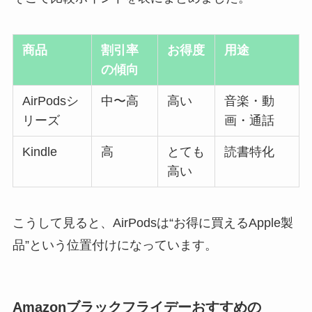
商品
割引率
お得度
用途
の傾向
AirPodsシ
中〜高
高い
音楽・動
リーズ
画・通話
Kindle
高
とても
読書特化
高い
こうして見ると、AirPodsは“お得に買えるApple製
品”という位置付けになっています。
Amazonブラックフライデーおすすめの