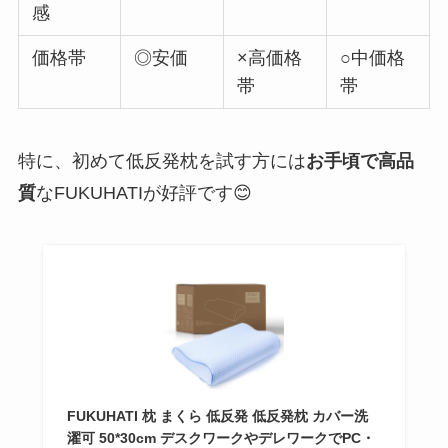
感
価格帯
◎安価
×高価格
○中価格
帯
帯
特に、初めて低反発枕を試す方には
お手頃で高品
質
なFUKUHATIが好評です😊
FUKUHATI 枕 まくら 低反発 低反発枕 カバー洗
濯可 50*30cm デスクワークやデレワークでPC・