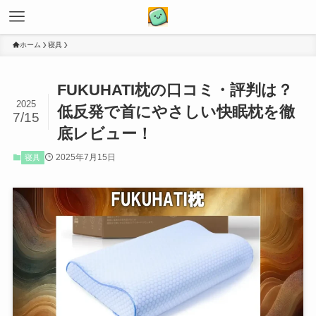
ホーム
寝具
FUKUHATI枕の口コミ・評判は？
2025
低反発で首にやさしい快眠枕を徹
7/15
底レビュー！
2025年7月15日
寝具