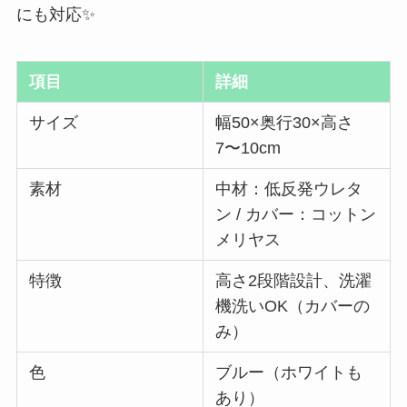
にも対応✨
項目
詳細
サイズ
幅50×奥行30×高さ
7〜10cm
素材
中材：低反発ウレタ
ン / カバー：コットン
メリヤス
特徴
高さ2段階設計、洗濯
機洗いOK（カバーの
み）
色
ブルー（ホワイトも
あり）