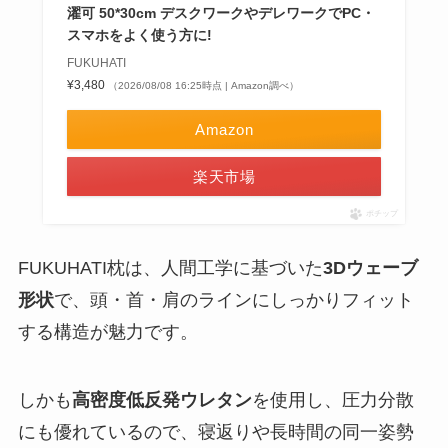
濯可 50*30cm デスクワークやデレワークでPC・
スマホをよく使う方に!
FUKUHATI
¥3,480
（2026/08/08 16:25時点 | Amazon調べ）
Amazon
楽天市場
ポチップ
FUKUHATI枕は、人間工学に基づいた
3Dウェーブ
形状
で、頭・首・肩のラインにしっかりフィット
する構造が魅力です。
しかも
高密度低反発ウレタン
を使用し、圧力分散
にも優れているので、寝返りや長時間の同一姿勢