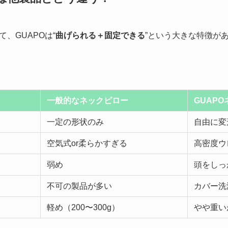
、GUAPOは“
曲げられる＋固定できる
”という大きな特徴が
一般的なネックピロー
GUAP
一定の形状のみ
自由に変形
空気式or柔らかすぎる
高密度ウ
弱め
頭をしっ
不可の製品が多い
カバー洗
軽め（200〜300g）
やや重い