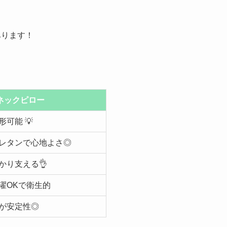
あります！
Oネックピロー
可能 💡
レタンで心地よさ◎
かり支える👌
濯OKで衛生的
が安定性◎