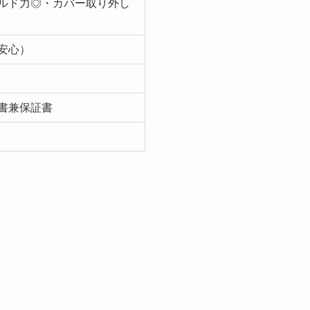
ルド力◎・カバー取り外し
安心）
書兼保証書