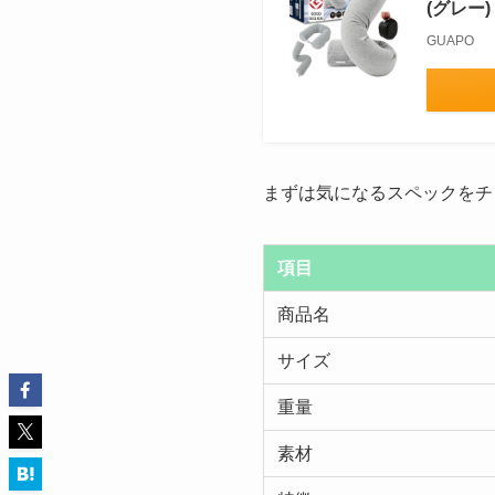
(グレー)
GUAPO
まずは気になるスペックをチェ
項目
商品名
サイズ
重量
素材