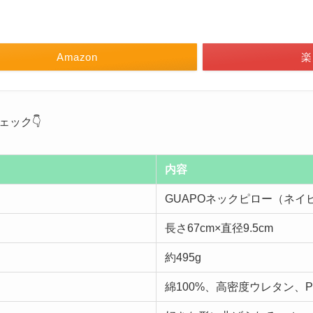
Amazon
楽
ック👇
内容
GUAPOネックピロー（ネイ
長さ67cm×直径9.5cm
約495g
綿100%、高密度ウレタン、