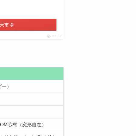
天市場
ポチップ
ビー）
POM芯材（変形自在）