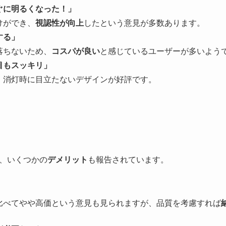
ぐに明るくなった！」
けができ、
視認性が向上
したという意見が多数あります。
する」
落ちないため、
コスパが良い
と感じているユーザーが多いよう
目もスッキリ」
、消灯時に目立たないデザインが好評です。
、いくつかの
デメリット
も報告されています。
比べてやや高価という意見も見られますが、品質を考慮すれば