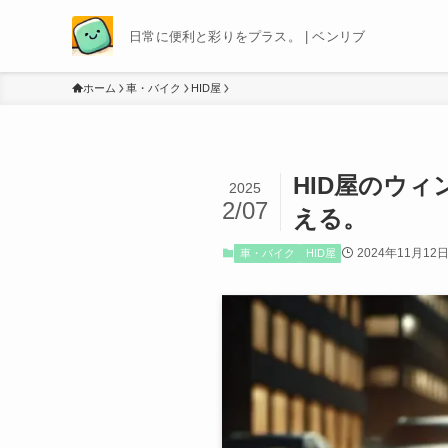
日常に便利と彩りをプラス。 | ベンリブ
ホーム
車・バイク
HID屋
HID屋のウ
2025
2/07
える。
2024年11月12
車・バイク
HID屋