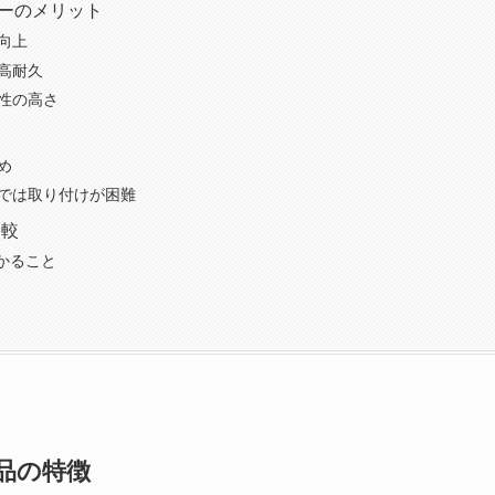
カーのメリット
の向上
・高耐久
ン性の高さ
め
種では取り付けが困難
比較
かること
品の特徴