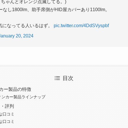
とちゃんとオレンジ点滅してる。)
なし1800lm、助手席側がHID屋カバーあり1100lm。
で気になってる人いるはず。
pic.twitter.com/4DdSVyspbf
January 20, 2024
目次
ンカー製品の特徴
ウィンカー製品ラインナップ
ミ・評判
な口コミ
な口コミ