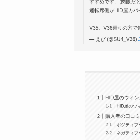
すすめです。(肉眼だ
運転席側がHID屋カバー
V35、V36乗りの方
— えび (@SU4_V36)
HID屋のウィ
HID屋の
購入者の口コ
ポジティブ
ネガティブ