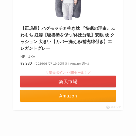
【正規品】ハグモッチ® 抱き枕 『快眠の理由』ふ
わもち 妊婦【寝姿勢を保つ/体圧分散】安眠 枕 ク
ッション 大きい【カバー洗える/補充綿付き】エ
レガントグレー
NELUKA
¥9,980
（2026/08/07 10:29時点 | Amazon調べ）
＼楽天ポイント4倍セール！／
楽天市場
Amazon
ポチップ