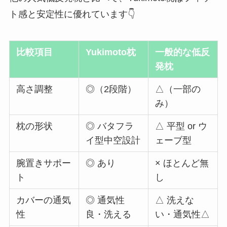
ト感と安定性に優れています👇
比較項目
Yukimoto枕
一般的な低反
発枕
高さ調整
◎（2段階）
△（一部の
み）
枕の形状
◎ バタフラ
△ 平型 or ウ
イ型中空設計
ェーブ型
腕置きサポー
◎ あり
× ほとんど無
ト
し
カバーの通気
◎ 通気性
△ 洗えな
性
良・洗える
い・通気性△