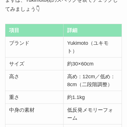
まずは、Yukimoto枕のスペックを表でチェックし
てみましょう👇
項目
詳細
ブランド
Yukimoto（ユキモ
ト）
サイズ
約30×60cm
高さ
高め：12cm／低め：
8cm（二段階調整）
重さ
約1.1kg
中身の素材
低反発メモリーフォ
ーム