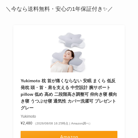
＼今なら送料無料・安心の1年保証付き✨／
Yukimoto 枕 首が痛くならない 安眠 まくら 低反
発枕 頭・首・肩を支える 中空設計 腕サポート
pillow 低め 高め 二段階高さ調整可 仰向き寝 横向
き寝 うつぶせ寝 通気性 カバー洗濯可 プレゼント
グレー
Yukimoto
¥2,480
（2026/08/08 16:25時点 | Amazon調べ）
Amazon