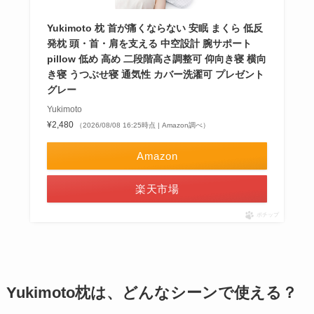
Yukimoto 枕 首が痛くならない 安眠 まくら 低反
発枕 頭・首・肩を支える 中空設計 腕サポート
pillow 低め 高め 二段階高さ調整可 仰向き寝 横向
き寝 うつぶせ寝 通気性 カバー洗濯可 プレゼント
グレー
Yukimoto
¥2,480
（2026/08/08 16:25時点 | Amazon調べ）
Amazon
楽天市場
ポチップ
Yukimoto枕は、どんなシーンで使える？