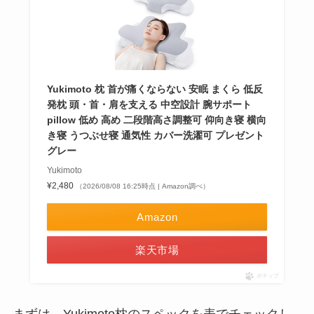
Yukimoto 枕 首が痛くならない 安眠 まくら 低反
発枕 頭・首・肩を支える 中空設計 腕サポート
pillow 低め 高め 二段階高さ調整可 仰向き寝 横向
き寝 うつぶせ寝 通気性 カバー洗濯可 プレゼント
グレー
Yukimoto
¥2,480
（2026/08/08 16:25時点 | Amazon調べ）
Amazon
楽天市場
ポチップ